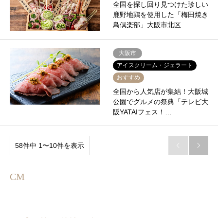
全国を探し回り見つけた珍しい
鹿野地鶏を使用した「梅田焼き
鳥倶楽部」大阪市北区…
大阪市
アイスクリーム・ジェラート
おすすめ
全国から人気店が集結！大阪城
公園でグルメの祭典「テレビ大
阪YATAIフェス！…
58件中 1〜10件を表示


CM