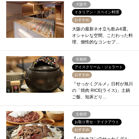
大阪市
イタリアン・スペイン料理
おすすめ
大阪の最新ネオ立ち飲み6選。
オシャレな空間、こだわった料
理、個性的なコンセプ…
京都府
アイスクリーム・ジェラート
おすすめ
『せっかくグルメ』日村が旭川
の「焼肉 RICE(ライス)」土鍋
ご飯、知床どり…
京都府
お取り寄せ・テイクアウト
おすすめ
【バナナマンのせっかくグル