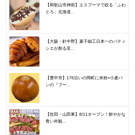
【和歌山市神前】エスプーマで絞る「ふわ
とろ」北海道...
【大阪・針中野】菓子細工日本一のパティ
シエが創る至...
【豊中市】176沿いの岡町に米粉×小麦パ
ンの『ブー...
【吹田・山田東】8/11オープン！鮮やかな
青い外観...