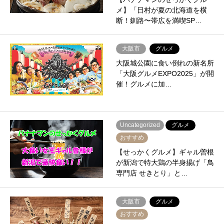
メ】「日村が夏の北海道を横
断！釧路〜帯広を満喫SP…
大阪市
グルメ
大阪城公園に食い倒れの新名所
「大阪グルメEXPO2025」が開
催！グルメに加…
Uncategorized
グルメ
おすすめ
【せっかくグルメ】ギャル曽根
が新潟で特大鶏の半身揚げ「鳥
専門店 せきとり」と…
大阪市
グルメ
おすすめ