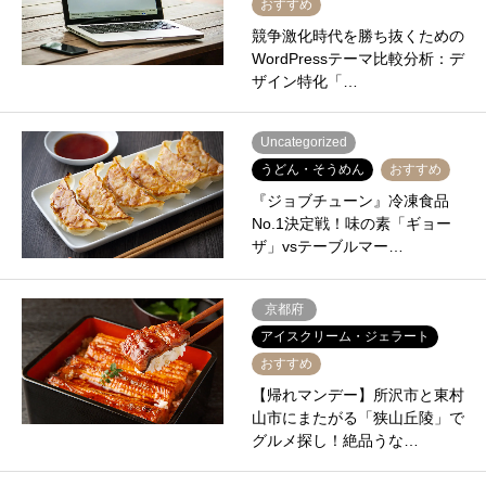
おすすめ
競争激化時代を勝ち抜くための
WordPressテーマ比較分析：デ
ザイン特化「…
Uncategorized
うどん・そうめん
おすすめ
『ジョブチューン』冷凍食品
No.1決定戦！味の素「ギョー
ザ」vsテーブルマー…
京都府
アイスクリーム・ジェラート
おすすめ
【帰れマンデー】所沢市と東村
山市にまたがる「狭山丘陵」で
グルメ探し！絶品うな…