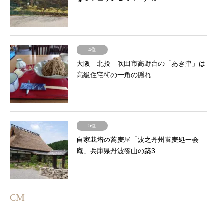
4位
大阪 北摂 吹田市高野台の「あき津」は
高級住宅街の一角の隠れ...
5位
自家栽培の蕎麦屋「波之丹州蕎麦処一会
庵」兵庫県丹波篠山の築3...
CM