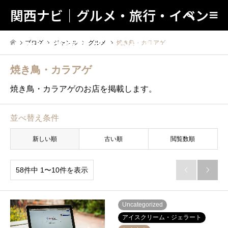
関西ナビ｜グルメ・旅行・イベン
検索
トの地域情報の総合検索サイト！
ブログ
ジャンル
グルメ
焼き鳥・カラアゲ
焼き鳥・カラアゲ
焼き鳥・カラアゲのお店を掲載します。
並べ替え条件
新しい順
古い順
閲覧数順
58件中 1〜10件を表示


Uncategorized
アイスクリーム・ジェラート