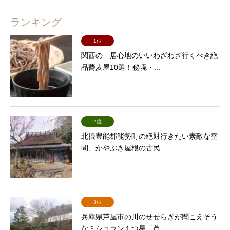
ランキング
1位
関西の 居心地のいいわざわざ行くべき絶
品蕎麦屋10選！秘境・...
2位
北摂豊能郡能勢町の絶対行きたい素敵な空
間、かやぶき屋根の古民...
3位
兵庫県芦屋市の川のせせらぎが聞こえそう
なミシュラン１つ星「芦...