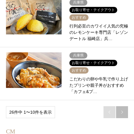
兵庫県
お取り寄せ・テイクアウト
おすすめ
行列必至のカワイイ人気の究極
のレモンケーキ専門店「レゾン
デートル 福崎店」兵…
兵庫県
お取り寄せ・テイクアウト
おすすめ
こだわりの卵や牛乳で作り上げ
たプリンや親子丼がおすすめ
「カフェ&プ…
26件中 1〜10件を表示


CM