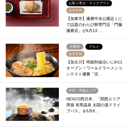
お取り寄せ・テイクアウト
おすすめ
【加東市】播磨中央公園近くに
で話題のわらび餅専門店「門藤
播磨店」が6月13…
兵庫県
グルメ
おすすめ
【加古川】明姫幹線沿いに6/11
オープン！ワールドラーメンコ
ンテスト優勝「弦…
中丹・丹後エリア
NEXCO西日本、「関西エリア
周遊 有馬温泉 太閤の湯ドライ
ブパス」を5月8…