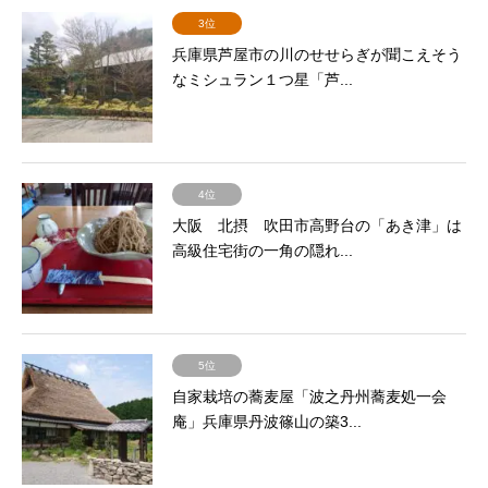
3位
兵庫県芦屋市の川のせせらぎが聞こえそう
なミシュラン１つ星「芦...
4位
大阪 北摂 吹田市高野台の「あき津」は
高級住宅街の一角の隠れ...
5位
自家栽培の蕎麦屋「波之丹州蕎麦処一会
庵」兵庫県丹波篠山の築3...