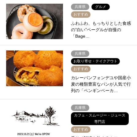
兵庫県
グルメ
おすすめ
ふわふわ、もっちりとした食感
の”白い”ベーグルが自慢の
「Bage…
兵庫県
お取り寄せ・テイクアウト
おすすめ
カレーパンフォンデユや国産小
麦の種類豊富なパンが人気で行
列の「ペンギンベーカ…
兵庫県
カフェ・スムージー・ジュース
専門店
おすすめ