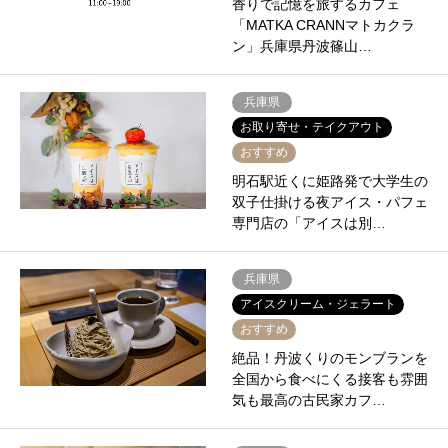
香りで記憶を旅するカフェ
「MATKA CRANNマトカクラ
ン」兵庫県丹波篠山…
兵庫県
お取り寄せ・テイクアウト
おすすめ
明石駅近くに姫路発で大学生の
双子仕掛ける夜アイス・パフェ
専門店の「アイスは別…
兵庫県
アイスクリーム・ジェラート
おすすめ
絶品！丹波くりのモンブランを
全国から食べにくる接客も雰囲
気も最高の古民家カフ…