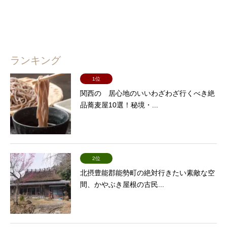
ランキング
1位
関西の 居心地のいいわざわざ行くべき絶
品蕎麦屋10選！秘境・...
2位
北摂豊能郡能勢町の絶対行きたい素敵な空
間、かやぶき屋根の古民...