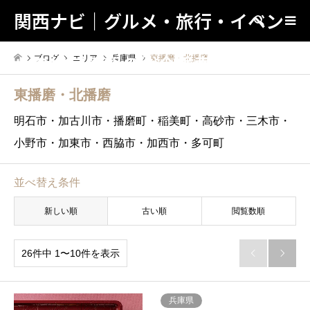
関西ナビ｜グルメ・旅行・イベン
検索
トの地域情報の総合検索サイト！
ブログ
エリア
兵庫県
東播磨・北播磨
東播磨・北播磨
明石市・加古川市・播磨町・稲美町・高砂市・三木市・
小野市・加東市・西脇市・加西市・多可町
並べ替え条件
新しい順
古い順
閲覧数順
26件中 1〜10件を表示


兵庫県