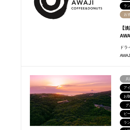
ラ
お
【淡
AW
ドラ
AW
兵
ア
お
グ
ビ
ラ