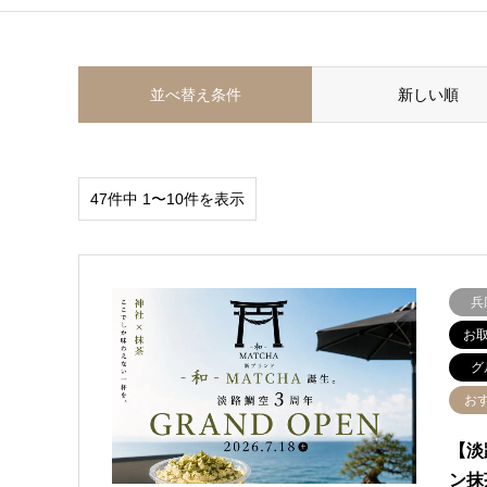
並べ替え条件
新しい順
47件中 1〜10件を表示
兵
お
グ
お
【淡
ン抹