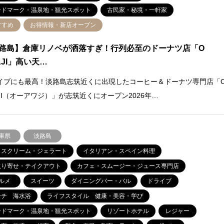
ンドマーク・温泉地・観光スポット
古民家・秘境・一軒家
すすめ
お得情報・新店オープン
路島】倉庫リノベが洒落すぎ！行列必至のドーナツ店「O
AJI」高い天…
イブにも最高！淡路島志筑近くに出現したコーヒー＆ドーナツ専門店「
AJI（オーアワジ）」が志筑近くにオープン2026年…
庫県
淡路島
イスクリーム・ジェラート
イタリアン・スペイン料理
取り寄せ・テイクアウト
カフェ・スムージー・ジュース専門店
ルメ
スイーツ
ダイニングバー・バル
ドライブ
ーチ 海水浴
ライフスタイル 健康・美容・学び
ンドマーク・温泉地・観光スポット
リゾートホテル
レジャー