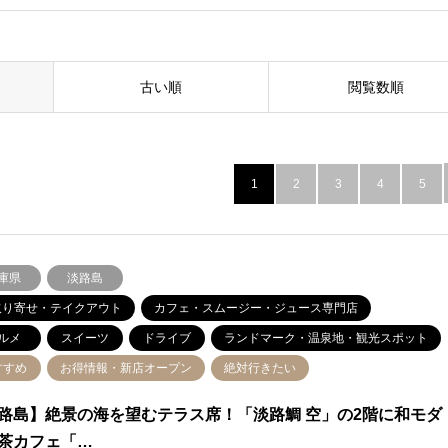
古い順
閲覧数順
1
2
3
4
5
庫県
淡路島
取り寄せ・テイクアウト
カフェ・スムージー・ジュース専門店
ルメ
スイーツ
ドライブ
ランドマーク・温泉地・観光スポット
すすめ
お得情報・新店オープン
絶対行きたい
路島】絶景の海を望むテラス席！「淡路鯛 空」の2階に和モダ
茶カフェ「…