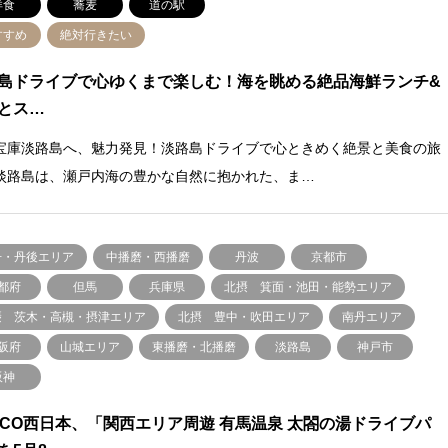
洋食
蕎麦
道の駅
すすめ
絶対行きたい
島ドライブで心ゆくまで楽しむ！海を眺める絶品海鮮ランチ&
とス…
宝庫淡路島へ、魅力発見！淡路島ドライブで心ときめく絶景と美食の旅
淡路島は、瀬戸内海の豊かな自然に抱かれた、ま…
丹・丹後エリア
中播磨・西播磨
丹波
京都市
都府
但馬
兵庫県
北摂 箕面・池田・能勢エリア
摂 茨木・高槻・摂津エリア
北摂 豊中・吹田エリア
南丹エリア
阪府
山城エリア
東播磨・北播磨
淡路島
神戸市
阪神
XCO西日本、「関西エリア周遊 有馬温泉 太閤の湯ドライブパ