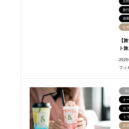
古
旅
遊
お
【旅
ト旅
20
フィ
兵
オ
カ
ド
お