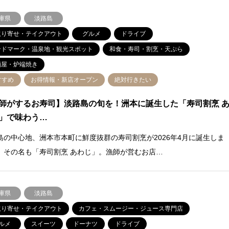
庫県
淡路島
取り寄せ・テイクアウト
グルメ
ドライブ
ンドマーク・温泉地・観光スポット
和食・寿司・割烹・天ぷら
酒屋・炉端焼き
すすめ
お得情報・新店オープン
絶対行きたい
師がするお寿司】淡路島の旬を！洲本に誕生した「寿司割烹 
」で味わう…
島の中心地、洲本市本町に鮮度抜群の寿司割烹が2026年4月に誕生しま
。その名も「寿司割烹 あわじ」。漁師が営むお店…
庫県
淡路島
取り寄せ・テイクアウト
カフェ・スムージー・ジュース専門店
ルメ
スイーツ
ドーナツ
ドライブ