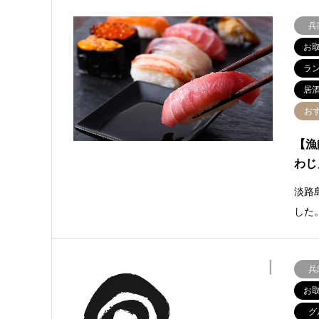
兵
お
ラ
居
お
【漁
わじ
淡路
した
兵
お
グ