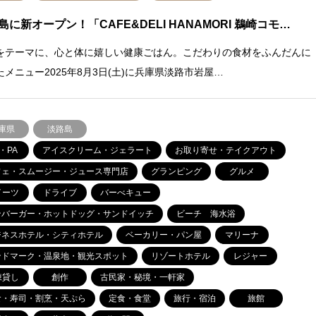
島に新オープン！「CAFE&DELI HANAMORI 鵜崎コモ…
をテーマに、心と体に嬉しい健康ごはん。こだわりの食材をふんだんに
たメニュー2025年8月3日(土)に兵庫県淡路市岩屋…
庫県
淡路島
・PA
アイスクリーム・ジェラート
お取り寄せ・テイクアウト
フェ・スムージー・ジュース専門店
グランピング
グルメ
イーツ
ドライブ
バーべキュー
ンバーガー・ホットドッグ・サンドイッチ
ビーチ 海水浴
ジネスホテル・シティホテル
ベーカリー・パン屋
マリーナ
ンドマーク・温泉地・観光スポット
リゾートホテル
レジャー
棟貸し
創作
古民家・秘境・一軒家
食・寿司・割烹・天ぷら
定食・食堂
旅行・宿泊
旅館