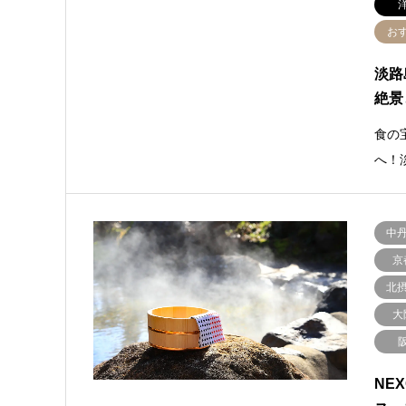
お
淡路
絶景
食の
へ！
中
京
北
大
NE