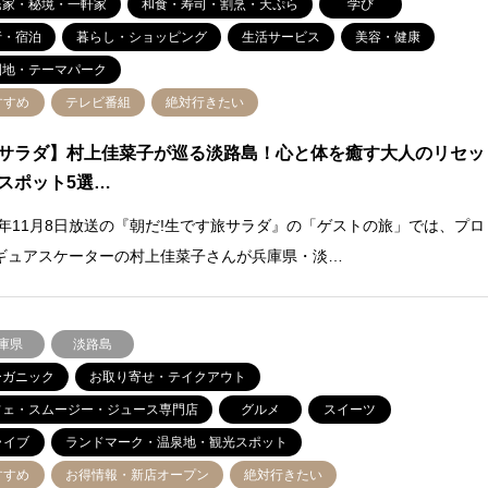
民家・秘境・一軒家
和食・寿司・割烹・天ぷら
学び
行・宿泊
暮らし・ショッピング
生活サービス
美容・健康
園地・テーマパーク
すすめ
テレビ番組
絶対行きたい
サラダ】村上佳菜子が巡る淡路島！心と体を癒す大人のリセッ
スポット5選…
25年11月8日放送の『朝だ!生です旅サラダ』の「ゲストの旅」では、プロ
ギュアスケーターの村上佳菜子さんが兵庫県・淡…
庫県
淡路島
ーガニック
お取り寄せ・テイクアウト
フェ・スムージー・ジュース専門店
グルメ
スイーツ
ライブ
ランドマーク・温泉地・観光スポット
すすめ
お得情報・新店オープン
絶対行きたい