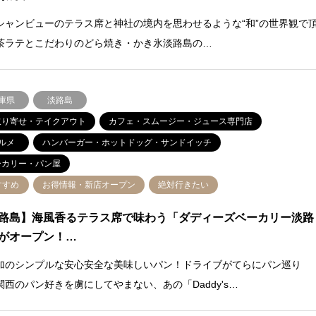
シャンビューのテラス席と神社の境内を思わせるような“和”の世界観で
茶ラテとこだわりのどら焼き・かき氷淡路島の…
庫県
淡路島
取り寄せ・テイクアウト
カフェ・スムージー・ジュース専門店
ルメ
ハンバーガー・ホットドッグ・サンドイッチ
ーカリー・パン屋
すすめ
お得情報・新店オープン
絶対行きたい
路島】海風香るテラス席で味わう「ダディーズベーカリー淡路
がオープン！…
加のシンプルな安心安全な美味しいパン！ドライブがてらにパン巡り
関西のパン好きを虜にしてやまない、あの「Daddy's…