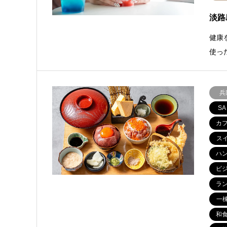
淡路
健康
使っ
兵
SA
カ
ス
ハ
ビ
ラ
一
和