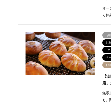
オー
く抹
兵
お
グ
ベ
お
【淡
店」
無添
も。