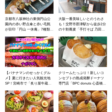
京都市八坂神社の東側円山公
大阪一番美味しいとのうわさ
園内の赤い野点傘と赤い毛氈
も！交野市郡津駅から徒歩2分
が目印「円山 一休庵」7種類…
の十割蕎麦「手打そば 乃田…
【バナナマンのせっかくグル
クリームたっぷり！新しいコ
メ】夏に行きたい人気観光地
ンセプトの熟成発酵ドーナツ
SP！宮崎市で「炙り屋牛蔵…
専門店「BPC donuts 心斎橋…