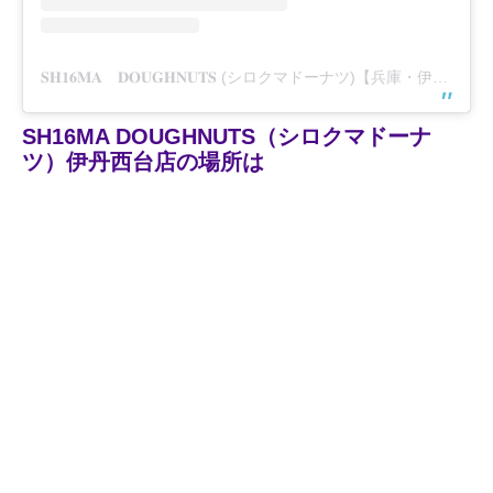
𝐒𝐇𝟏𝟔𝐌𝐀 𝐃𝐎𝐔𝐆𝐇𝐍𝐔𝐓𝐒 (シロクマドーナツ)【兵庫・伊丹】(@sh16madoughnuts)がシェアした投稿
SH16MA DOUGHNUTS（シロクマドーナ
ツ）伊丹西台店の場所は