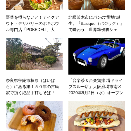
野菜を摂らないと！テイクア
北摂茨木市にパンの“聖地”誕
ウト・デリバリーのポキボウ
生。『Basique（バジック）』
ル専門店「POKEDELI」大…
で味わう、世界準優勝シェ…
奈良県宇陀市榛原（はいば
「台楽茶＆台楽鶏排 堺ドライ
ら）にある築１５０年の古民
ブスルー店」大阪府堺市南区
家で頂く絶品手打ちそば「…
2020年9月2日（水）オープン