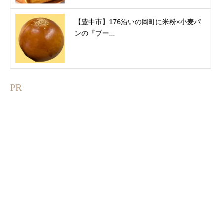
【豊中市】176沿いの岡町に米粉×小麦パ
ンの『ブー...
PR