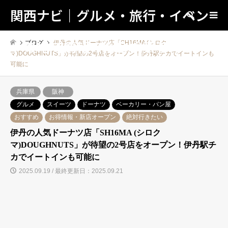
関西ナビ｜グルメ・旅行・イベン
検索
トの地域情報の総合検索サイト！
ブログ
伊丹の人気ドーナツ店「SH16MA (シロク
マ)DOUGHNUTS」が待望の2号店をオープン！伊丹駅チカでイートインも
可能に
兵庫県
阪神
グルメ
スイーツ
ドーナツ
ベーカリー・パン屋
おすすめ
お得情報・新店オープン
絶対行きたい
伊丹の人気ドーナツ店「SH16MA (シロク
マ)DOUGHNUTS」が待望の2号店をオープン！伊丹駅チ
カでイートインも可能に
2025.09.19 / 最終更新日：2025.09.21