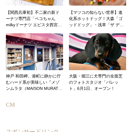
【関西兵庫初】不二家の新ド
【マツコの知らない世界】進
ーナツ専門店「ペコちゃん
化系ホットドッグ！大森「ゴ
milkyドーナツ エビスタ西宮…
ッドドッグ」・浅草「ザ デ…
神戸 和田岬。港町に静かに佇
大阪・堀江に犬専門の全面芝
むハード系が美味しい『メゾ
のフォトスタジオ「パレッ
ンムラタ（MAISON MURAT…
ト」6月1日、オープン！
CM
スポンサードリンク