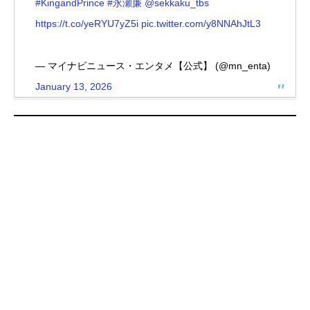
#KingandPrince
#永瀬廉
@sekkaku_tbs
https://t.co/yeRYU7yZ5i
pic.twitter.com/y8NNAhJtL3
— マイナビニュース・エンタメ【公式】 (@mn_enta)
January 13, 2026