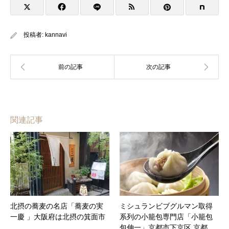
投稿者:
kannavi
関連記事
北摂の蕎麦の名店「蕎麦の実
ミシュランビブグルマン取得
一慶 」大阪府は北摂の箕面市
系列の小籠包専門店「小籠包
包伸一」京都市下京区 京都…