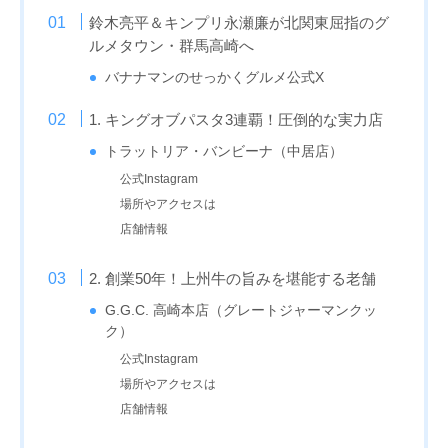
鈴木亮平＆キンプリ永瀬廉が北関東屈指のグ
ルメタウン・群馬高崎へ
バナナマンのせっかくグルメ公式X
1. キングオブパスタ3連覇！圧倒的な実力店
トラットリア・バンビーナ（中居店）
公式Instagram
場所やアクセスは
店舗情報
2. 創業50年！上州牛の旨みを堪能する老舗
G.G.C. 高崎本店（グレートジャーマンクッ
ク）
公式Instagram
場所やアクセスは
店舗情報