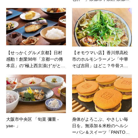
【せっかくグルメ京都】日村
【オモウマい店】香川県高松
感動！創業98年「京都一の傳
市のホルモンラーメン「中華
本店」の“極上西京漬け”がと…
そば吉田」はどこ？牛骨ス…
大阪市中央区 「旬菜 彌重 -
身体がよろこぶ、やさしい毎
yae- 」
日を。無添加＆米粉のヘルシ
ーパン＆スイーツ「PANTO…