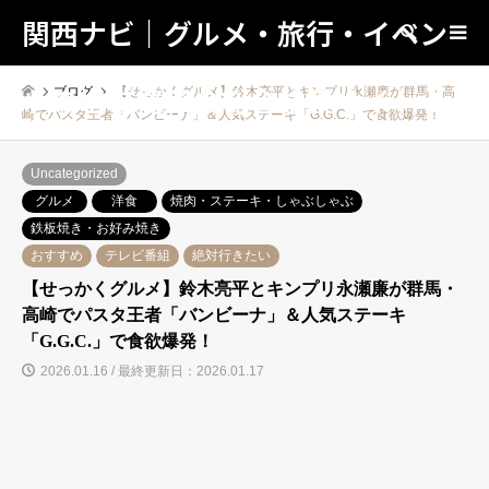
関西ナビ｜グルメ・旅行・イベン
検索
トの地域情報の総合検索サイト！
ブログ
【せっかくグルメ】鈴木亮平とキンプリ永瀬廉が群馬・高
崎でパスタ王者「バンビーナ」＆人気ステーキ「G.G.C.」で食欲爆発！
Uncategorized
グルメ
洋食
焼肉・ステーキ・しゃぶしゃぶ
鉄板焼き・お好み焼き
おすすめ
テレビ番組
絶対行きたい
【せっかくグルメ】鈴木亮平とキンプリ永瀬廉が群馬・
高崎でパスタ王者「バンビーナ」＆人気ステーキ
「G.G.C.」で食欲爆発！
2026.01.16 / 最終更新日：2026.01.17