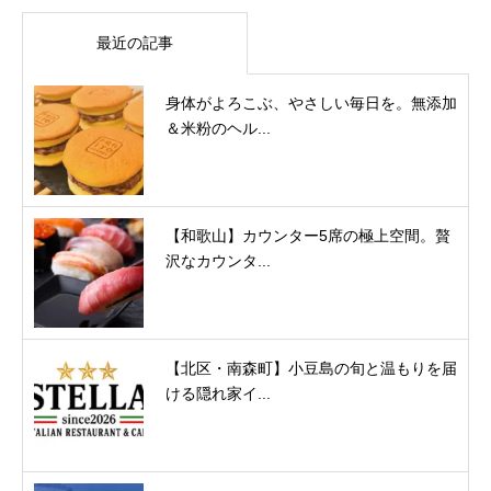
最近の記事
身体がよろこぶ、やさしい毎日を。無添加
＆米粉のヘル...
【和歌山】カウンター5席の極上空間。贅
沢なカウンタ...
【北区・南森町】小豆島の旬と温もりを届
ける隠れ家イ...