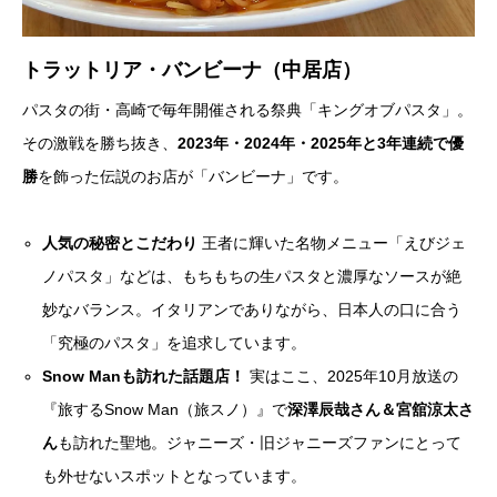
トラットリア・バンビーナ（中居店）
パスタの街・高崎で毎年開催される祭典「キングオブパスタ」。
その激戦を勝ち抜き、
2023年・2024年・2025年と3年連続で優
勝
を飾った伝説のお店が「バンビーナ」です。
人気の秘密とこだわり
王者に輝いた名物メニュー「えびジェ
ノパスタ」などは、もちもちの生パスタと濃厚なソースが絶
妙なバランス。イタリアンでありながら、日本人の口に合う
「究極のパスタ」を追求しています。
Snow Manも訪れた話題店！
実はここ、2025年10月放送の
『旅するSnow Man（旅スノ）』で
深澤辰哉さん＆宮舘涼太さ
ん
も訪れた聖地。ジャニーズ・旧ジャニーズファンにとって
も外せないスポットとなっています。