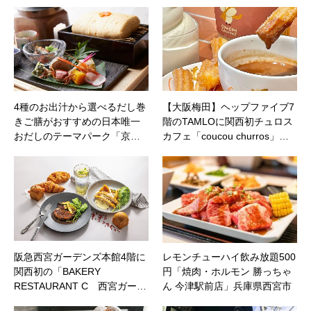
4種のお出汁から選べるだし巻
【大阪梅田】ヘップファイブ7
きご膳がおすすめの日本唯一
階のTAMLOに関西初チュロス
おだしのテーマパーク「京…
カフェ「coucou churros」…
阪急西宮ガーデンズ本館4階に
レモンチューハイ飲み放題500
関西初の「BAKERY
円「焼肉・ホルモン 勝っちゃ
RESTAURANT C 西宮ガー…
ん 今津駅前店」兵庫県西宮市