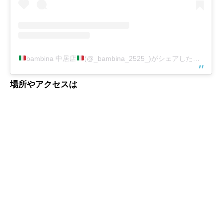
bambina 中居店
(@_bambina_2525_)がシェアした投稿
場所やアクセスは