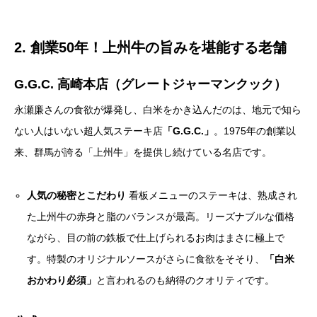
2. 創業50年！上州牛の旨みを堪能する老舗
G.G.C. 高崎本店（グレートジャーマンクック）
永瀬廉さんの食欲が爆発し、白米をかき込んだのは、地元で知ら
ない人はいない超人気ステーキ店
「G.G.C.」
。1975年の創業以
来、群馬が誇る「上州牛」を提供し続けている名店です。
人気の秘密とこだわり
看板メニューのステーキは、熟成され
た上州牛の赤身と脂のバランスが最高。リーズナブルな価格
ながら、目の前の鉄板で仕上げられるお肉はまさに極上で
す。特製のオリジナルソースがさらに食欲をそそり、
「白米
おかわり必須」
と言われるのも納得のクオリティです。