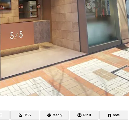
NE
RSS
feedly
Pin it
note