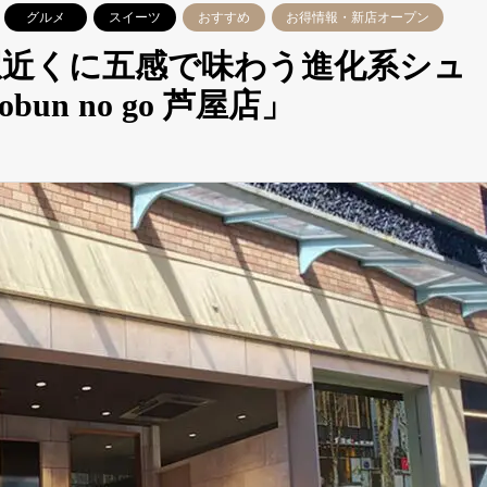
グルメ
スイーツ
おすすめ
お得情報・新店オープン
駅近くに五感で味わう進化系シュ
un no go 芦屋店」