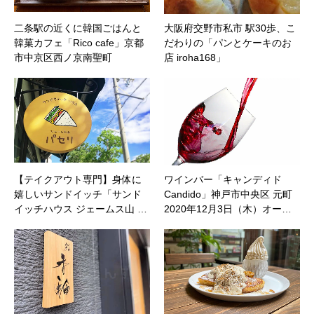
二条駅の近くに韓国ごはんと
大阪府交野市私市 駅30歩、こ
韓菓カフェ「Rico cafe」京都
だわりの「パンとケーキのお
市中京区西ノ京南聖町
店 iroha168」
【テイクアウト専門】身体に
ワインバー「キャンディド
嬉しいサンドイッチ「サンド
Candido」神戸市中央区 元町
イッチハウス ジェームス山 …
2020年12月3日（木）オー…