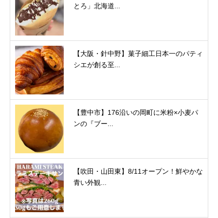
とろ」北海道...
【大阪・針中野】菓子細工日本一のパティ
シエが創る至...
【豊中市】176沿いの岡町に米粉×小麦パ
ンの『ブー...
【吹田・山田東】8/11オープン！鮮やかな
青い外観...