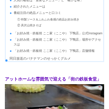
人気の秘密は「豊富なメニュー」と「確かな味」
紹介されたメニューは
番組注目の絶品メニューと口コミ
① 特製ソース＆ふわふわ食感の絶品お好み焼き
② 具沢山焼きそば
「お好み焼・鉄板焼 ここ家（ここや） 下鴨店」公式Instagram
「お好み焼・鉄板焼 ここ家（ここや） 下鴨店」場所やアクセ
スは
「お好み焼・鉄板焼 ここ家（ここや） 下鴨店」店舗情報
同日放送のバナナマンのせっかくグルメ
アットホームな雰囲気で迎える「街の鉄板食堂」