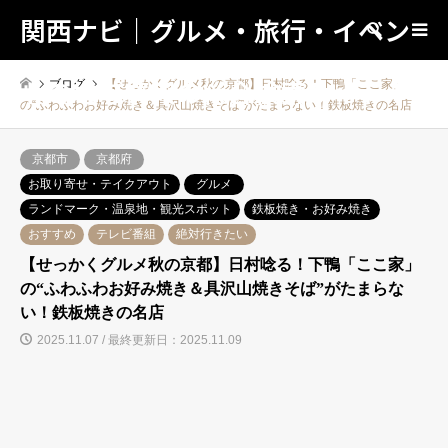
関西ナビ｜グルメ・旅行・イベン
検索
トの地域情報の総合検索サイト！
ブログ
【せっかくグルメ秋の京都】日村唸る！下鴨「ここ家」
の“ふわふわお好み焼き＆具沢山焼きそば”がたまらない！鉄板焼きの名店
京都市
京都府
お取り寄せ・テイクアウト
グルメ
ランドマーク・温泉地・観光スポット
鉄板焼き・お好み焼き
おすすめ
テレビ番組
絶対行きたい
【せっかくグルメ秋の京都】日村唸る！下鴨「ここ家」
の“ふわふわお好み焼き＆具沢山焼きそば”がたまらな
い！鉄板焼きの名店
2025.11.07 / 最終更新日：2025.11.09