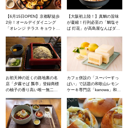
【6月15日OPEN】京都駅徒歩
【大阪初上陸！】真鯛の旨味
2分！オールデイダイニング
が凝縮！行列必至の「鯛塩そ
「オレンジ テラス キョウト…
ば 灯花」が高島屋なんばダ…
お初天神の近くの路地裏の名
カフェ併設の「スーパーすっ
店「夕霧そば 瓢亭」登録商標
ぱい」で話題の和歌山レモン
の柚子の香り高い唯一無二…
ケーキ専門店「kanowa」和…