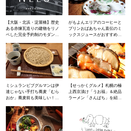
【大阪・北浜・淀屋橋】歴史
がもよんエリアのコーヒーと
ある赤煉瓦造りの建物をリノ
プリンおばあちゃん直伝のミ
ベした完全予約制のモダン…
ックスジュースがおすすめ…
ミシュランビブグルマンは伊
【せっかくグルメ】札幌の極
達じゃない手打ち蕎麦「むら
上西京漬け「うお福」＆絶品
おか」蕎麦前も美味しい！…
ラーメン「さんぱち」を紹…