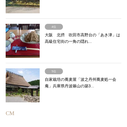
4位
大阪 北摂 吹田市高野台の「あき津」は
高級住宅街の一角の隠れ...
5位
自家栽培の蕎麦屋「波之丹州蕎麦処一会
庵」兵庫県丹波篠山の築3...
CM