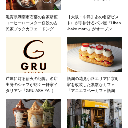
滋賀県湖南市石部の自家焙煎
【大阪・中津】あの名店ビス
コーヒーロースター併設の古
トロが手掛けるパン屋『Liben
民家ブックカフェ「ドング…
-bake mart-』がオープン！…
芦屋に灯る薪火の記憶。名店
祇園の花見小路エリアに京町
出身のシェフが紡ぐ一軒家イ
家を改装した素敵なカフェ
タリアン『GRU ASHIYA（…
「アニエスベーカフェ祇園…