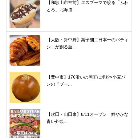
【和歌山市神前】エスプーマで絞る「ふわ
とろ」北海道...
【大阪・針中野】菓子細工日本一のパティ
シエが創る至...
【豊中市】176沿いの岡町に米粉×小麦パ
ンの『ブー...
【吹田・山田東】8/11オープン！鮮やかな
青い外観...