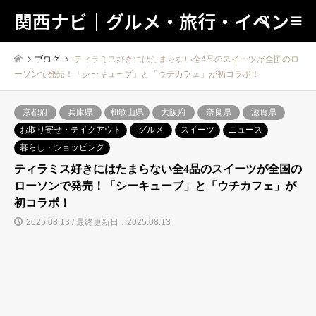
関西ナビ｜グルメ・旅行・イベン
検索
トの地域情報の総合検索サイト！
ブログ
ティラミス好きにはたまらない全4品のスイーツが全国のロ
ーソンで発売！「シーキューブ」と「ウチカフェ」が初コラボ！
京都府
兵庫県
和歌山県
大阪府
奈良県
滋賀県
お取り寄せ・テイクアウト
グルメ
スイーツ
ニュース
暮らし・ショッピング
ティラミス好きにはたまらない全4品のスイーツが全国の
ローソンで発売！「シーキューブ」と「ウチカフェ」が
初コラボ！
2025.08.13 / 最終更新日：2025.08.13