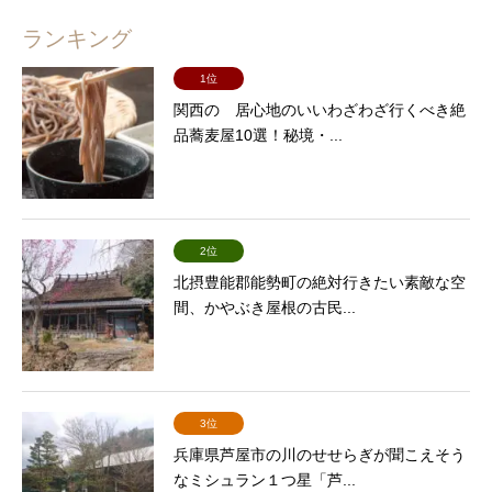
ランキング
1位
関西の 居心地のいいわざわざ行くべき絶
品蕎麦屋10選！秘境・...
2位
北摂豊能郡能勢町の絶対行きたい素敵な空
間、かやぶき屋根の古民...
3位
兵庫県芦屋市の川のせせらぎが聞こえそう
なミシュラン１つ星「芦...