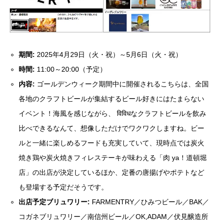
期間:
2025年4月29日（火・祝）～5月6日（火・祝）
時間:
11:00～20:00（予定）
内容:
ゴールデンウィーク期間中に開催されるこちらは、全国
各地のクラフトビールが集結するビール好きにはたまらない
イベント！海風を感じながら、 विविधなクラフトビールを飲み
比べできるなんて、想像しただけでワクワクしますね。ビー
ルと一緒に楽しめるフードも充実していて、現時点では炭火
焼き鶏や炭火焼きフィレステーキが味わえる「肉 ya！道頓堀
店」の出店が決定しているほか、定番の唐揚げやポテトなど
も登場する予定だそうです。
出店予定ブリュワリー:
FARMENTRY／ひみつビール／BAK／
コガネブリュワリー／南信州ビール／OK,ADAM／伏見醸造所