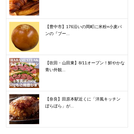
【豊中市】176沿いの岡町に米粉×小麦パ
ンの『ブー...
【吹田・山田東】8/11オープン！鮮やかな
青い外観...
【奈良】田原本駅近くに「洋風キッチン
ぼらぼら」が...