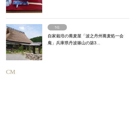
5位
自家栽培の蕎麦屋「波之丹州蕎麦処一会
庵」兵庫県丹波篠山の築3...
CM