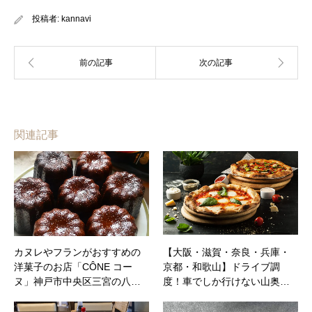
投稿者:
kannavi
関連記事
カヌレやフランがおすすめの
【大阪・滋賀・奈良・兵庫・
洋菓子のお店「CÔNE コー
京都・和歌山】ドライブ調
ヌ」神戸市中央区三宮の八…
度！車でしか行けない山奥…