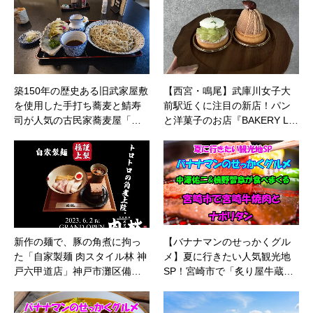
築150年の歴史ある旧武家屋敷
【西宮・鳴尾】武庫川女子大
を使用した手打ち蕎麦と鯖寿
前駅近くに注目の新店！パン
司が人気の古民家蕎麦屋「…
と洋菓子のお店『BAKERY L…
新作の麺で、豚の角煮に拘っ
【バナナマンのせっかくグル
た「自家製麺 肉スタイル林 神
メ】夏に行きたい人気観光地
戸六甲道店」神戸市灘区備…
SP！宮崎市で「炙り屋牛蔵…