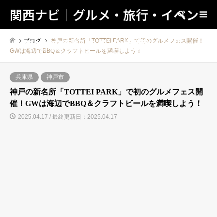
関西ナビ｜グルメ・旅行・イベン
検索
トの地域情報の総合検索サイト！
ブログ
神戸の新名所「TOTTEI PARK」で初のグルメフェス開催！
GWは海辺でBBQ＆クラフトビールを満喫しよう！
兵庫県
神戸市
神戸の新名所「TOTTEI PARK」で初のグルメフェス開
催！GWは海辺でBBQ＆クラフトビールを満喫しよう！
2025.04.17 / 最終更新日：2025.04.17