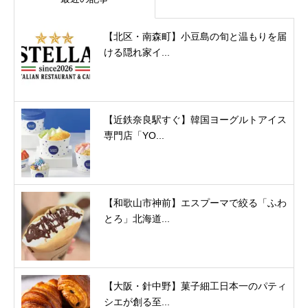
【北区・南森町】小豆島の旬と温もりを届
ける隠れ家イ...
【近鉄奈良駅すぐ】韓国ヨーグルトアイス
専門店「YO...
【和歌山市神前】エスプーマで絞る「ふわ
とろ」北海道...
【大阪・針中野】菓子細工日本一のパティ
シエが創る至...