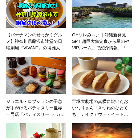
【バナナマンのせっかくグル
OHソレみ～よ｜沖縄新発見
メ】神奈川県藤沢市辻堂で日
SP！超巨大魚定食から星のや
曜劇場『VIVANT』の堺雅人…
VIPルームまで紹介情報。「…
ジョエル・ロブションの子息
宝塚大劇場の真横に焼いたお
が手がけるパティスリー世界
いなりさん「きつねのひとく
一号店「パティスリー ラ ガ…
ち」テイクアウト・イート…