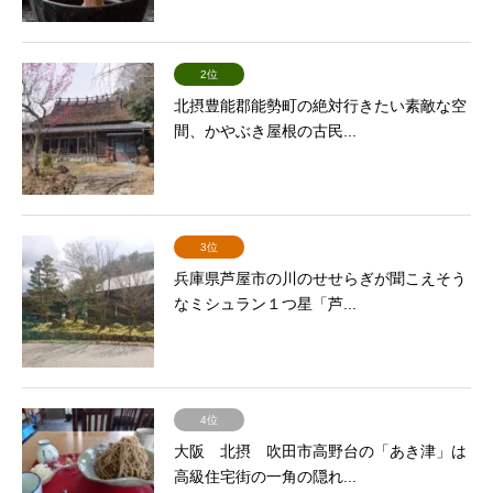
2位
北摂豊能郡能勢町の絶対行きたい素敵な空
間、かやぶき屋根の古民...
3位
兵庫県芦屋市の川のせせらぎが聞こえそう
なミシュラン１つ星「芦...
4位
大阪 北摂 吹田市高野台の「あき津」は
高級住宅街の一角の隠れ...