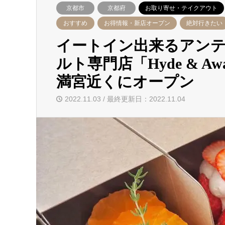
京都市
京都府
お取り寄せ・テイクアウト
おすすめ
お得情報・新店オープン
絶対行きたい
イートイン出来るアン
ルト専門店「Hyde & 
満宮近くにオープン
2022.11.03 / 最終更新日：2022.11.04