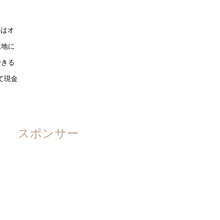
具はオ
生地に
できる
て現金
スポンサー