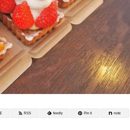
NE
RSS
feedly
Pin it
note