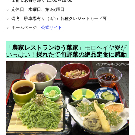
出前＆お持ち帰り 11:00～19:00
定休日 水曜日、第3火曜日
備考 駐車場有り（8台）各種クレジットカード可
ホームページ
公式サイト
「
農家レストランゆう菜家
」モロヘイヤ愛が
いっぱい！
採れたて旬野菜の絶品定食に感動