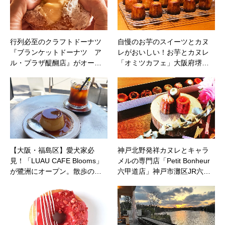
行列必至のクラフトドーナツ
自慢のお芋のスイーツとカヌ
『ブランケットドーナツ ア
レがおいしい！お芋とカヌレ
ル・プラザ醍醐店』がオー…
「オミツカフェ」大阪府堺…
【大阪・福島区】愛犬家必
神戸北野発祥カヌレとキャラ
見！「LUAU CAFE Blooms」
メルの専門店「Petit Bonheur
が鷺洲にオープン。散歩の…
六甲道店」神戸市灘区JR六…