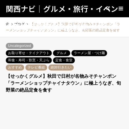
関西ナビ｜グルメ・旅行・イベン
検索
トの地域情報の総合検索サイト！
ブログ
【せっかくグルメ】秋田で日村が名物みそチャンポン「ラ
ーメンショップチャイナタウン」に極上うなぎ、旬野菜の絶品定食を食す
Uncategorized
お取り寄せ・テイクアウト
グルメ
ラーメン屋・つけ麺
和食・寿司・割烹・天ぷら
定食・食堂
おすすめ
テレビ番組
絶対行きたい
【せっかくグルメ】秋田で日村が名物みそチャンポン
「ラーメンショップチャイナタウン」に極上うなぎ、旬
野菜の絶品定食を食す