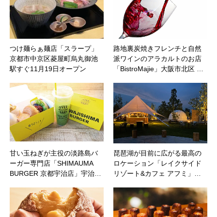
つけ麺らぁ麺店「スラープ」
路地裏炭焼きフレンチと自然
京都市中京区菱屋町烏丸御池
派ワインのアラカルトのお店
駅すぐ11月19日オープン
「BistroMajie」大阪市北区 …
甘い玉ねぎが主役の淡路島バ
琵琶湖が目前に広がる最高の
ーガー専門店「SHIMAUMA
ロケーション「レイクサイド
BURGER 京都宇治店」宇治…
リゾート&カフェ アフミ」…