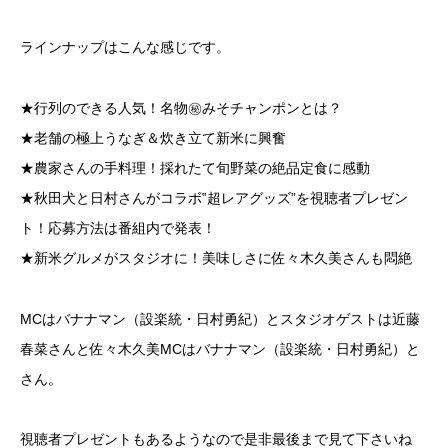
ラインナップはこんな感じです。
★行列のできる人気！名物㊙みそチャンポンとは？
★老舗の極上うなぎ＆炊き立て新米に興奮
★農家さんの手料理！採れたて旬野菜の絶品定食に感動
★秋田犬と日村さんがコラボ‟超レアグッズ”を視聴者プレゼン
ト！応募方法は番組内で発表！
★新米グルメがスタジオに！美味しさに佐々木久美さんも悶絶
MCはバナナマン（設楽統・日村勇紀）とスタジオゲストは近藤
春菜さんと佐々木久美MCはバナナマン（設楽統・日村勇紀）と
さん。
視聴者プレゼントもあるようなので是非最後まで見て下さいね