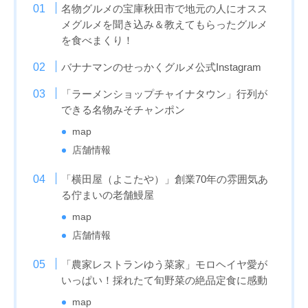
名物グルメの宝庫秋田市で地元の人にオスス
メグルメを聞き込み＆教えてもらったグルメ
を食べまくり！
バナナマンのせっかくグルメ公式Instagram
「ラーメンショップチャイナタウン」行列が
できる名物みそチャンポン
map
店舗情報
「横田屋（よこたや）」創業70年の雰囲気あ
る佇まいの老舗鰻屋
map
店舗情報
「農家レストランゆう菜家」モロヘイヤ愛が
いっぱい！採れたて旬野菜の絶品定食に感動
map