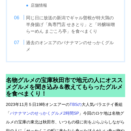
店舗情報
同じ日に放送の新潟でギャル曽根が特大鶏の
半身揚げ「鳥専門店 せきとり」と「吟醸味噌
らーめん まごころ亭」を食べまくり
過去のオンエアのバナナマンのせっかくグル
メ
名物グルメの宝庫秋田市で地元の人にオスス
メグルメを聞き込み＆教えてもらったグルメ
を食べまくり！
2023年11月５日19時オンエアーの
TBSの
大人気バラエテイ番組
「
バナナマンのせっかくグルメ2時間SP
」今回のロケ地は名物グ
ルメの宝庫の東北は秋田市、いつもの様に街をぶらぶらしながら
街の人に「せっかくこの町に来たなら食べたほうがいい食べ物や