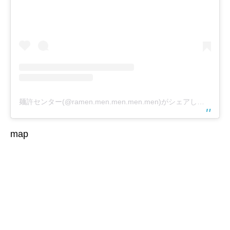
麺許センター(@ramen.men.men.men.men)がシェアした投稿
map