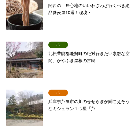
関西の 居心地のいいわざわざ行くべき絶
品蕎麦屋10選！秘境・...
2位
北摂豊能郡能勢町の絶対行きたい素敵な空
間、かやぶき屋根の古民...
3位
兵庫県芦屋市の川のせせらぎが聞こえそう
なミシュラン１つ星「芦...