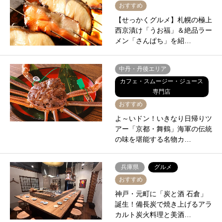
おすすめ
【せっかくグルメ】札幌の極上
西京漬け「うお福」＆絶品ラー
メン「さんぱち」を紹…
中丹・丹後エリア
カフェ・スムージー・ジュース
専門店
おすすめ
よ～いドン！いきなり日帰りツ
アー「京都・舞鶴」海軍の伝統
の味を堪能する名物カ…
兵庫県
グルメ
おすすめ
神戸・元町に「炭と酒 石倉」
誕生！備長炭で焼き上げるアラ
カルト炭火料理と美酒…