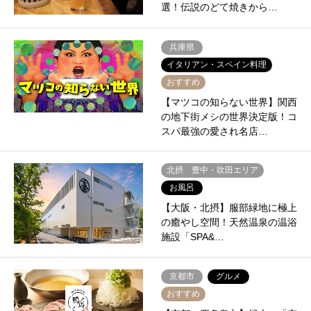
選！伝説のどて焼きから…
兵庫県
イタリアン・スペイン料理
おすすめ
【マツコの知らない世界】関西
の地下街メシの世界決定版！コ
スパ最強の愛され名店…
北摂 豊中・吹田エリア
お風呂
【大阪・北摂】服部緑地に極上
の癒やし空間！天然温泉の温浴
施設「SPA&…
京都市
グルメ
おすすめ