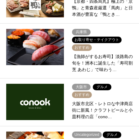
【京都・四条烏丸】極上の「京
鴨」と青森産厳選「馬肉」と日
本酒が豊富な『鴨とき…
兵庫県
お取り寄せ・テイクアウト
おすすめ
【漁師がするお寿司】淡路島の
旬を！洲本に誕生した「寿司割
烹 あわじ」で味わう…
大阪市
グルメ
おすすめ
大阪市北区・レトロな中津商店
街に新風！クラフトビールと小
皿料理の店「cono…
Uncategorized
グルメ