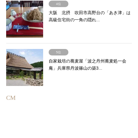
4位
大阪 北摂 吹田市高野台の「あき津」は
高級住宅街の一角の隠れ...
5位
自家栽培の蕎麦屋「波之丹州蕎麦処一会
庵」兵庫県丹波篠山の築3...
CM