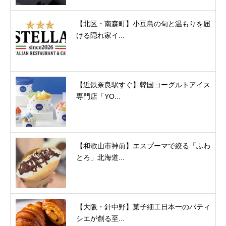
【北区・南森町】小豆島の旬と温もりを届
ける隠れ家イ...
【近鉄奈良駅すぐ】韓国ヨーグルトアイス
専門店「YO...
【和歌山市神前】エスプーマで絞る「ふわ
とろ」北海道...
【大阪・針中野】菓子細工日本一のパティ
シエが創る至...