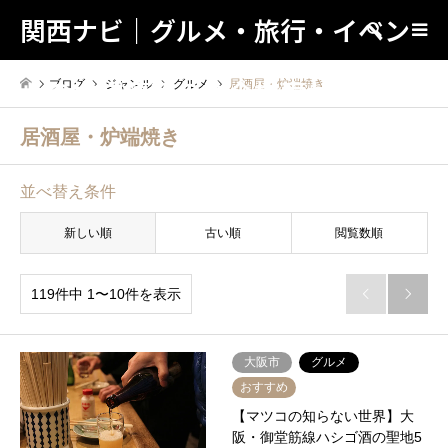
関西ナビ｜グルメ・旅行・イベン
検索
トの地域情報の総合検索サイト！
ブログ
ジャンル
グルメ
居酒屋・炉端焼き
居酒屋・炉端焼き
並べ替え条件
新しい順
古い順
閲覧数順
119件中 1〜10件を表示


大阪市
グルメ
おすすめ
【マツコの知らない世界】大
阪・御堂筋線ハシゴ酒の聖地5