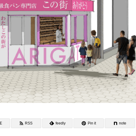
NE
RSS
feedly
Pin it
note