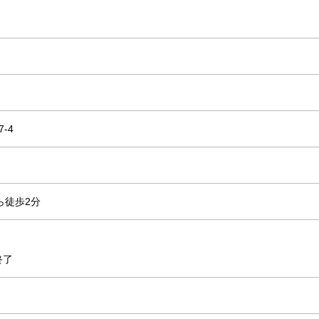
-4
ら徒歩2分
終了