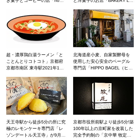
き菓子とコーヒーの店「ho…
と洋菓子のお店『BAKERY L…
超・濃厚鶏白湯ラーメン「と
北海道産小麦、自家製酵母を
ことんとりコトコト」京都府
使用した安心安全のベーグル
京都市南区 東寺駅2021年1…
専門店「HIPPO BAGEL（ヒ…
天王寺駅から徒歩5分の所に究
京都市役所前駅より徒歩5分!築
極のレモンケーキ専門店「レ
100年以上の京町家を改装した
ゾンデートル天王寺」が9月…
完全予約制の「京中華 牧定…