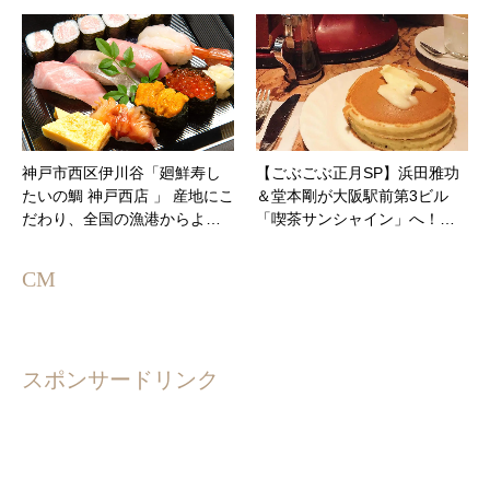
神戸市西区伊川谷「廻鮮寿し
【ごぶごぶ正月SP】浜田雅功
たいの鯛 神戸西店 」 産地にこ
＆堂本剛が大阪駅前第3ビル
だわり、全国の漁港からよ…
「喫茶サンシャイン」へ！…
CM
スポンサードリンク