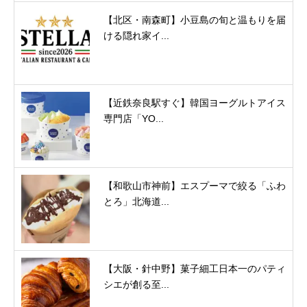
【北区・南森町】小豆島の旬と温もりを届
ける隠れ家イ...
【近鉄奈良駅すぐ】韓国ヨーグルトアイス
専門店「YO...
【和歌山市神前】エスプーマで絞る「ふわ
とろ」北海道...
【大阪・針中野】菓子細工日本一のパティ
シエが創る至...