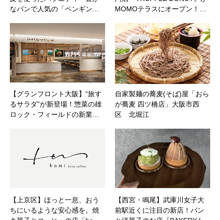
なパンで人気の「ペンギン…
MOMOテラスにオープン！…
【グランフロント大阪】“旅す
自家製麺の蕎麦(そば)屋「おら
るサラダ”が新登場！惣菜の雄
が蕎麦 四ツ橋店」大阪市西
ロック・フィールドの新業…
区 北堀江
【上京区】ほっと一息、おう
【西宮・鳴尾】武庫川女子大
ちにいるような安心感を。焼
前駅近くに注目の新店！パン