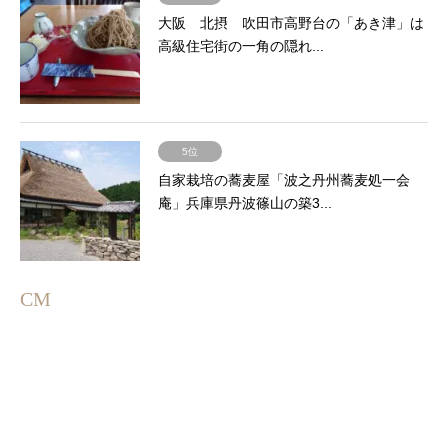
大阪 北摂 吹田市高野台の「あき津」は
高級住宅街の一角の隠れ...
5位
自家栽培の蕎麦屋「波之丹州蕎麦処一会
庵」兵庫県丹波篠山の築3...
CM