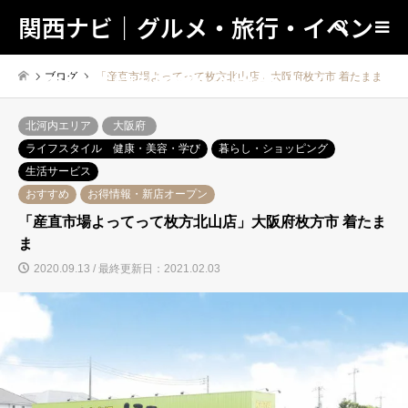
関西ナビ｜グルメ・旅行・イベン
検索
トの地域情報の総合検索サイト！
ブログ
「産直市場よってって枚方北山店」大阪府枚方市 着たまま
北河内エリア
大阪府
ライフスタイル 健康・美容・学び
暮らし・ショッピング
生活サービス
おすすめ
お得情報・新店オープン
「産直市場よってって枚方北山店」大阪府枚方市 着たま
ま
2020.09.13 / 最終更新日：2021.02.03