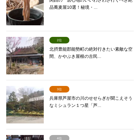
関西の 居心地のいいわざわざ行くべき絶
品蕎麦屋10選！秘境・...
2位
北摂豊能郡能勢町の絶対行きたい素敵な空
間、かやぶき屋根の古民...
3位
兵庫県芦屋市の川のせせらぎが聞こえそう
なミシュラン１つ星「芦...
4位