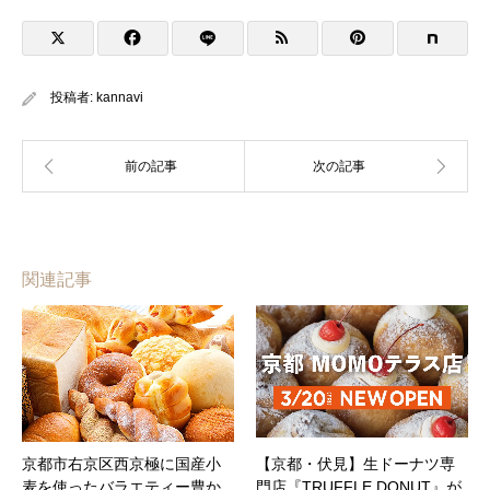
投稿者:
kannavi
関連記事
京都市右京区西京極に国産小
【京都・伏見】生ドーナツ専
麦を使ったバラエティー豊か
門店『TRUFFLE DONUT』が