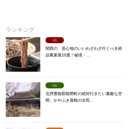
ランキング
1位
関西の 居心地のいいわざわざ行くべき絶
品蕎麦屋10選！秘境・...
2位
北摂豊能郡能勢町の絶対行きたい素敵な空
間、かやぶき屋根の古民...