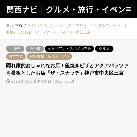
関西ナビ｜グルメ・旅行・イベン
検索
トの地域情報の総合検索サイト！
ブログ
隠れ家的おしゃれなお店！釜焼きピザとアクアパッツァを
看板としたお店「ザ・スナッチ」神戸市中央区三宮
兵庫県
神戸市
イタリアン・スペイン料理
グルメ
おすすめ
お得情報・新店オープン
隠れ家的おしゃれなお店！釜焼きピザとアクアパッツァ
を看板としたお店「ザ・スナッチ」神戸市中央区三宮
2022.07.31 / 最終更新日：2023.07.19