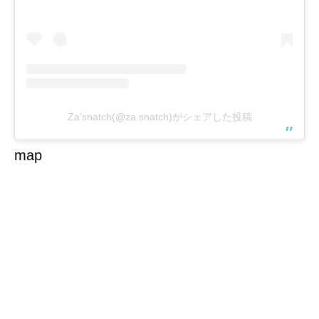
Za’snatch(@za.snatch)がシェアした投稿
map