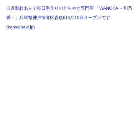
自家製粒あんで毎日手作りのどらやき専門店 「WANOKA －和乃
香－」兵庫県神戸市灘区森後町6月10日オープンです
(kansainavi.jp)