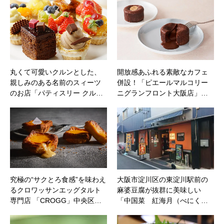
丸くて可愛いクルンとした、
開放感あふれる素敵なカフェ
親しみのある名前のスィーツ
併設！「ピエールマルコリー
のお店「パティスリー クル…
ニグランフロント大阪店」…
究極の“サクとろ食感”を味わえ
大阪市淀川区の東淀川駅前の
るクロワッサンエッグタルト
麻婆豆腐が抜群に美味しい
専門店 「CROGG」中央区…
「中国菜 紅海月（べにく…