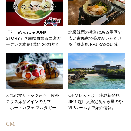
「らーめんstyle JUNK
北摂箕面の滝道にある重厚で
STORY」兵庫県西宮市西宮ガ
広い古民家で蕎麦がいただけ
ーデンズ本館1階に 2021年2…
る「蕎麦処 KAJIKASOU 箕…
人気のマリトッツォも！屋外
OHソレみ～よ｜沖縄新発見
テラス席がメインのカフェ
SP！超巨大魚定食から星のや
「ボートカフェ マルタガー…
VIPルームまで紹介情報。「…
CM