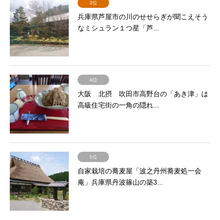
3位
兵庫県芦屋市の川のせせらぎが聞こえそう
なミシュラン１つ星「芦...
4位
大阪 北摂 吹田市高野台の「あき津」は
高級住宅街の一角の隠れ...
5位
自家栽培の蕎麦屋「波之丹州蕎麦処一会
庵」兵庫県丹波篠山の築3...