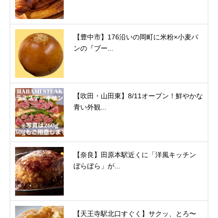
【豊中市】176沿いの岡町に米粉×小麦パ
ンの『ブー...
【吹田・山田東】8/11オープン！鮮やかな
青い外観...
【奈良】田原本駅近くに「洋風キッチン
ぼらぼら」が...
【天王寺駅北口すぐく】サクッ、とろ〜