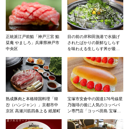
正統派江戸前鮨「神戸三宮 鮨
目の前の岸和田漁港で水揚げ
栞庵 やましろ」兵庫県神戸市
されたばかりの新鮮なしらす
中央区
を味わえる生しらす丼が最…
熟成豚肉と本格韓国料理「韓
宝塚市安倉中の国道176号線星
잔（ハンジャン）」京都市中
乃珈琲の後に人気のコッペパ
京区 高瀬川筋四条上る 紙屋町
ン専門店「コッペ田島 宝塚…