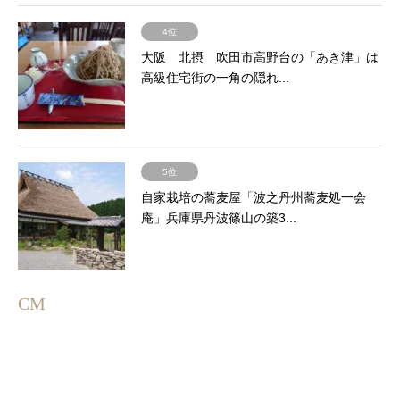
4位
大阪 北摂 吹田市高野台の「あき津」は
高級住宅街の一角の隠れ...
5位
自家栽培の蕎麦屋「波之丹州蕎麦処一会
庵」兵庫県丹波篠山の築3...
CM