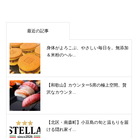
最近の記事
身体がよろこぶ、やさしい毎日を。無添加
＆米粉のヘル...
【和歌山】カウンター5席の極上空間。贅
沢なカウンタ...
【北区・南森町】小豆島の旬と温もりを届
ける隠れ家イ...