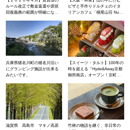
【２０２０年４月】賃貸借の
【大阪・和泉】山の中に佇む
ルール改正で敷金返還や原状
ピザと手作りドルチェのイタ
回復義務の範囲が明確にな…
リアンカフェ「槇尾山荘 Nu…
兵庫県猪名川町の猪名川沿い
【スイーツ・タルト】100年の
にグランピング施設が出来る
時を超える『Hyde&Away京都
みたいです。
御所南店』オープン！京町…
滋賀県 高島市 マキノ高原
竹林の物語を継ぐ、非日常の