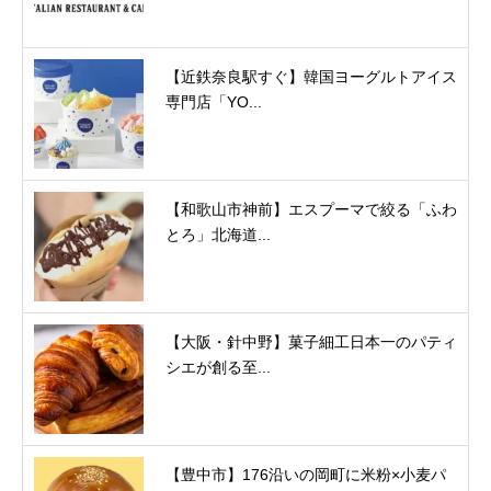
【近鉄奈良駅すぐ】韓国ヨーグルトアイス
専門店「YO...
【和歌山市神前】エスプーマで絞る「ふわ
とろ」北海道...
【大阪・針中野】菓子細工日本一のパティ
シエが創る至...
【豊中市】176沿いの岡町に米粉×小麦パ