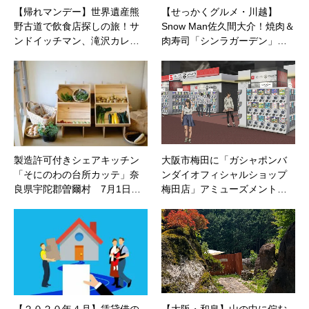
【帰れマンデー】世界遺産熊
【せっかくグルメ・川越】
野古道で飲食店探しの旅！サ
Snow Man佐久間大介！焼肉＆
ンドイッチマン、滝沢カレ…
肉寿司「シンラガーデン」…
製造許可付きシェアキッチン
大阪市梅田に「ガシャポンバ
「そにのわの台所カッテ」奈
ンダイオフィシャルショップ
良県宇陀郡曽爾村 7月1日…
梅田店」アミューズメント…