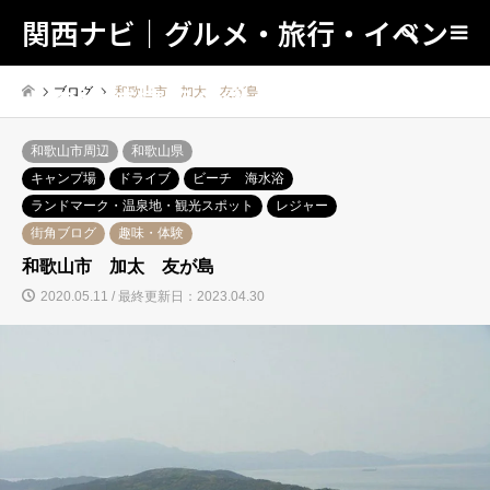
関西ナビ｜グルメ・旅行・イベン
検索
トの地域情報の総合検索サイト！
ブログ
和歌山市 加太 友が島
和歌山市周辺
和歌山県
キャンプ場
ドライブ
ビーチ 海水浴
ランドマーク・温泉地・観光スポット
レジャー
街角ブログ
趣味・体験
和歌山市 加太 友が島
2020.05.11 / 最終更新日：2023.04.30