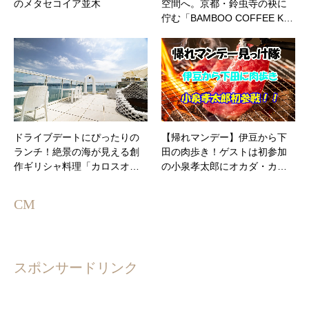
のメタセコイア並木
空間へ。京都・鈴虫寺の袂に
佇む「BAMBOO COFFEE K…
ドライブデートにぴったりの
【帰れマンデー】伊豆から下
ランチ！絶景の海が見える創
田の肉歩き！ゲストは初参加
作ギリシャ料理「カロスオ…
の小泉孝太郎にオカダ・カ…
CM
スポンサードリンク