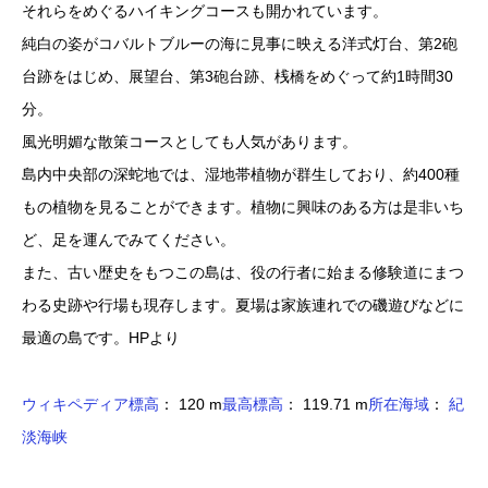
それらをめぐるハイキングコースも開かれています。
純白の姿がコバルトブルーの海に見事に映える洋式灯台、第2砲
台跡をはじめ、展望台、第3砲台跡、桟橋をめぐって約1時間30
分。
風光明媚な散策コースとしても人気があります。
島内中央部の深蛇地では、湿地帯植物が群生しており、約400種
もの植物を見ることができます。植物に興味のある方は是非いち
ど、足を運んでみてください。
また、古い歴史をもつこの島は、役の行者に始まる修験道にまつ
わる史跡や行場も現存します。夏場は家族連れでの磯遊びなどに
最適の島です。HPより
ウィキペディア
標高
： 120 m
最高標高
： 119.71 m
所在海域
：
紀
淡海峡