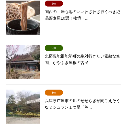
1位
関西の 居心地のいいわざわざ行くべき絶
品蕎麦屋10選！秘境・...
2位
北摂豊能郡能勢町の絶対行きたい素敵な空
間、かやぶき屋根の古民...
3位
兵庫県芦屋市の川のせせらぎが聞こえそう
なミシュラン１つ星「芦...