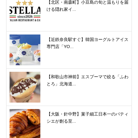
【北区・南森町】小豆島の旬と温もりを届
ける隠れ家イ...
【近鉄奈良駅すぐ】韓国ヨーグルトアイス
専門店「YO...
【和歌山市神前】エスプーマで絞る「ふわ
とろ」北海道...
【大阪・針中野】菓子細工日本一のパティ
シエが創る至...