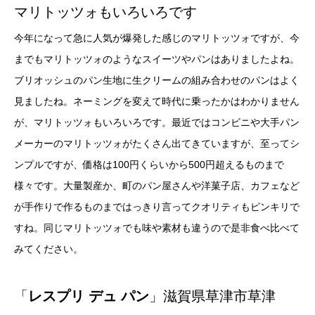
マリトッツォもいろいろです
今年になって急に人気が爆発した感じのマリトッツォですが、今
までもマリトッツォのようなスイーツやパンはありましたよね。
ブリオッシュのパン生地に生クリームの組み合わせのパンはよく
見ましたね。ネーミングを変えて時代に乗ったかはわかりません
が、マリトッツォもいろいろです。最近ではコンビニや大手パン
メーカーのマリトッツォがたくさん出てきていますが、至ってシ
ンプルですが、価格は100円くらいから500円超えるものまで
様々です。大量製産か、町のパン屋さんや洋菓子店、カフェなど
が手作りで作るものまではっきり言ってクオリティもピンキリで
すね。同じマリトッツォでも味や素材も違うので是非食べ比べて
みてください。
「
レスプリ デュ パン
」滋賀県草津市草津