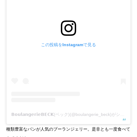
この投稿をInstagramで見る
𝗕𝗼𝘂𝗹𝗮𝗻𝗴𝗲𝗿𝗶𝗲𝗕𝗘𝗖𝗞(ベック)(@boulangerie_beck)がシェアした投稿
種類豊富なパンが人気のブーランジェリー。是非とも一度食べて