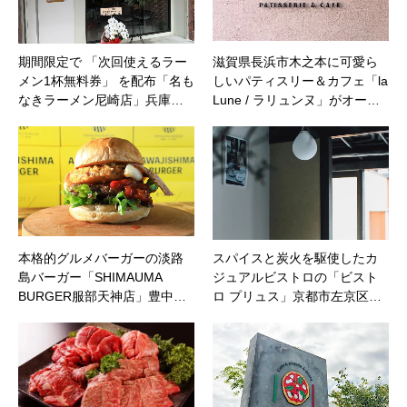
期間限定で 「次回使えるラー
滋賀県長浜市木之本に可愛ら
メン1杯無料券」 を配布「名も
しいパティスリー＆カフェ「la
なきラーメン尼崎店」兵庫…
Lune / ラリュンヌ」がオー…
本格的グルメバーガーの淡路
スパイスと炭火を駆使したカ
島バーガー「SHIMAUMA
ジュアルビストロの「ビスト
BURGER服部天神店」豊中…
ロ プリュス」京都市左京区…