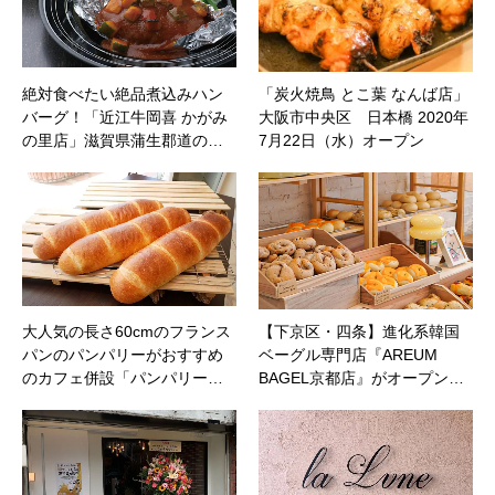
絶対食べたい絶品煮込みハン
「炭火焼鳥 とこ葉 なんば店」
バーグ！「近江牛岡喜 かがみ
大阪市中央区 日本橋 2020年
の里店」滋賀県蒲生郡道の…
7月22日（水）オープン
大人気の長さ60cmのフランス
【下京区・四条】進化系韓国
パンのパンパリーがおすすめ
ベーグル専門店『AREUM
のカフェ併設「パンパリー…
BAGEL京都店』がオープン…