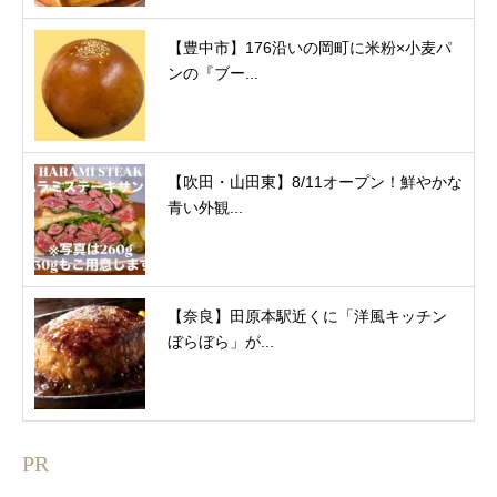
【豊中市】176沿いの岡町に米粉×小麦パ
ンの『ブー...
【吹田・山田東】8/11オープン！鮮やかな
青い外観...
【奈良】田原本駅近くに「洋風キッチン
ぼらぼら」が...
PR