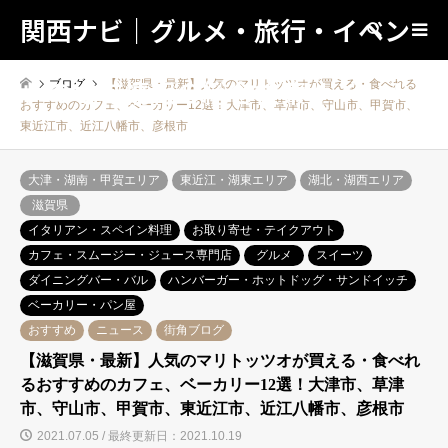
関西ナビ｜グルメ・旅行・イベン
検索
トの地域情報の総合検索サイト！
ブログ
【滋賀県・最新】人気のマリトッツオが買える・食べれる
おすすめのカフェ、ベーカリー12選！大津市、草津市、守山市、甲賀市、
東近江市、近江八幡市、彦根市
大津・湖南・甲賀エリア
東近江・湖東エリア
湖北・湖西エリア
滋賀県
イタリアン・スペイン料理
お取り寄せ・テイクアウト
カフェ・スムージー・ジュース専門店
グルメ
スイーツ
ダイニングバー・バル
ハンバーガー・ホットドッグ・サンドイッチ
ベーカリー・パン屋
おすすめ
ニュース
街角ブログ
【滋賀県・最新】人気のマリトッツオが買える・食べれ
るおすすめのカフェ、ベーカリー12選！大津市、草津
市、守山市、甲賀市、東近江市、近江八幡市、彦根市
2021.07.05 / 最終更新日：2021.10.19