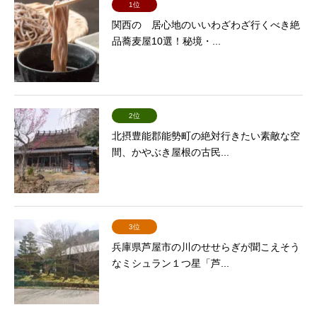
1位
関西の 居心地のいいわざわざ行くべき絶
品蕎麦屋10選！秘境・...
2位
北摂豊能郡能勢町の絶対行きたい素敵な空
間、かやぶき屋根の古民...
3位
兵庫県芦屋市の川のせせらぎが聞こえそう
なミシュラン１つ星「芦...