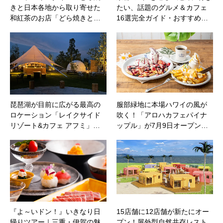
きと日本各地から取り寄せた
たい、話題のグルメ＆カフェ
和紅茶のお店「どら焼きと…
16選完全ガイド・おすすめ…
琵琶湖が目前に広がる最高の
服部緑地に本場ハワイの風が
ロケーション「レイクサイド
吹く！「アロハカフェパイナ
リゾート&カフェ アフミ」…
ップル」が7月9日オープン…
『よ～いドン！』いきなり日
15店舗に12店舗が新たにオー
帰りツアー｜三重・伊賀の魅
プン！屋外型自然共存レスト