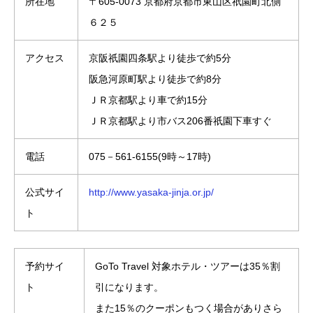
所在地
〒605-0073 京都府京都市東山区祇園町北側
６２５
アクセス
京阪祇園四条駅より徒歩で約5分
阪急河原町駅より徒歩で約8分
ＪＲ京都駅より車で約15分
ＪＲ京都駅より市バス206番祇園下車すぐ
電話
075－561-6155(9時～17時)
公式サイ
http://www.yasaka-jinja.or.jp/
ト
予約サイ
GoTo Travel 対象ホテル・ツアーは35％割
ト
引になります。
また15％のクーポンもつく場合がありさら