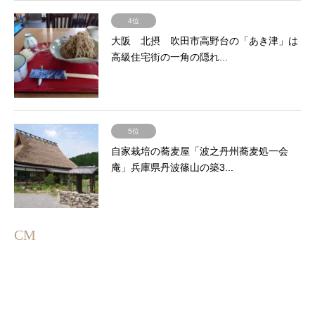
4位
大阪 北摂 吹田市高野台の「あき津」は
高級住宅街の一角の隠れ...
5位
自家栽培の蕎麦屋「波之丹州蕎麦処一会
庵」兵庫県丹波篠山の築3...
CM