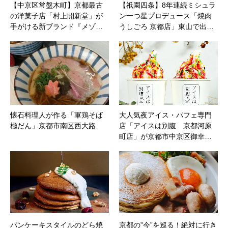
【中京区常盤木町】京都最古
【祇園四条】8年連続ミシュラ
の洋菓子店「村上開新堂」が
ン一つ星プロデュース「焼肉
手がける新ブランド『メゾ…
うしごろ 京都店」東山で出…
懐石料理人が作る「軍鶏そば
大人気夜アイス・パフェ専門
極だん」京都市南区西大路
店「アイスは別腹 京都河原
町店」が京都市中京区御幸…
パンケーキスタイルのどら焼
京都の”今”を巡る！絶対に行き