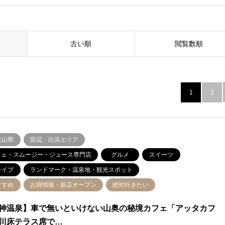
古い順
閲覧数順
1
2
歌山県
田辺・白浜エリア
フェ・スムージー・ジュース専門店
グルメ
スイーツ
ライブ
ランドマーク・温泉地・観光スポット
すすめ
お得情報・新店オープン
絶対行きたい
神温泉】車で無いといけない山奥の秘境カフェ「アッタカフ
川床テラス席で…