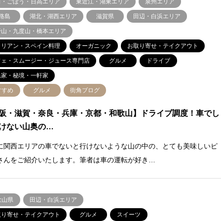
田・ごぼう・日高エリア
東近江・湖東エリア
泉州エリア
路島
湖北・湖西エリア
滋賀県
田辺・白浜エリア
野山・九度山・橋本エリア
タリアン・スペイン料理
オーガニック
お取り寄せ・テイクアウト
フェ・スムージー・ジュース専門店
グルメ
ドライブ
民家・秘境・一軒家
すすめ
グルメ
街角ブログ
阪・滋賀・奈良・兵庫・京都・和歌山】ドライブ調度！車でし
けない山奥の…
に関西エリアの車でないと行けないような山の中の、とても美味しいピ
さんをご紹介いたします。筆者は車の運転が好き…
歌山県
田辺・白浜エリア
取り寄せ・テイクアウト
グルメ
スイーツ