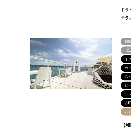
ドラ
テラ
和
田
イ
カ
ス
ビ
ラ
古
お
【和