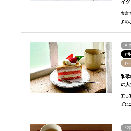
イグ
豊富
多彩
和
お
お
和歌
の人
安心
町に
和