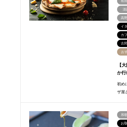
有
淡
高
イ
カ
古
お
【大
か行
初め
ザ屋
和
お