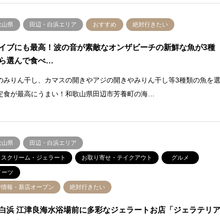
歌山県
田辺・白浜エリア
おすすめ
絶対行きたい
イブにも最高！波の音が素敵なオンザビーチの新鮮な魚が3種
ら選んで食べ…
のみりん干し、カマスの開きやアジの開きやみりん干し等3種類の魚を
定食が最高にうまい！和歌山県田辺市芳養町の海…
歌山県
田辺・白浜エリア
イスクリーム・ジェラート
お取り寄せ・テイクアウト
グルメ
イーツ
得情報・新店オープン
絶対行きたい
白浜 江津良海水浴場前に多彩なジェラートお店「ジェラテリ