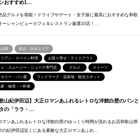
ンおすすめ1…
絶品グルメを堪能！ドライブやデート・女子旅に最高におすすめな和歌
オーシャンビューカフェ＆レストラン厳選10店！…
歌山県
田辺・白浜エリア
タリアン・スペイン料理
お取り寄せ・テイクアウト
フェ・スムージー・ジュース専門店
グルメ
スイーツ
ーカリー・パン屋
ランドマーク・温泉地・観光スポット
民家・秘境・一軒家
歌山紀伊田辺】大正ロマンあふれるレトロな洋館白壁のパンと
タの「ララ・…
ロマンあふれるレトロな洋館白壁のゆっくり時間が流れるお店和歌山県
市の紀伊田辺近くにある素敵な大正ロマンあふれ…