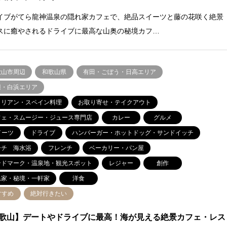
イブがてら龍神温泉の隠れ家カフェで、絶品スイーツと藤の花咲く絶景
スに癒やされるドライブに最高な山奥の秘境カフ…
歌山市周辺
和歌山県
有田・ごぼう・日高エリア
辺・白浜エリア
タリアン・スペイン料理
お取り寄せ・テイクアウト
フェ・スムージー・ジュース専門店
カレー
グルメ
イーツ
ドライブ
ハンバーガー・ホットドッグ・サンドイッチ
ーチ 海水浴
フレンチ
ベーカリー・パン屋
ンドマーク・温泉地・観光スポット
レジャー
創作
民家・秘境・一軒家
洋食
すすめ
絶対行きたい
歌山】デートやドライブに最高！海が見える絶景カフェ・レス