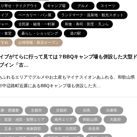
取り寄せ・テイクアウト
キャンプ場
グルメ
スイーツ
ライブ
ベーカリー・パン屋
ランドマーク・温泉地・観光スポット
ジャー
古民家・秘境・一軒家
和食・寿司・割烹・天ぷら
食・食堂
暮らし・ショッピング
道の駅
すすめ
お得情報・新店オープン
イブがてらに行って見ては？BBQキャンプ場も併設した大型
ブイン「古…
あふれるエリアでグルメやお土産もマイナスイオンあふれる、和歌山県
市中辺路町近露にあるBBQキャンプ場も併設した大…
播磨・西播磨
京都市
京都府
但馬
兵庫県
摂 箕面・池田・能勢エリア
南丹エリア
和歌山県
大阪府
良 五条・吉野・南東西部
奈良 北西部
奈良県