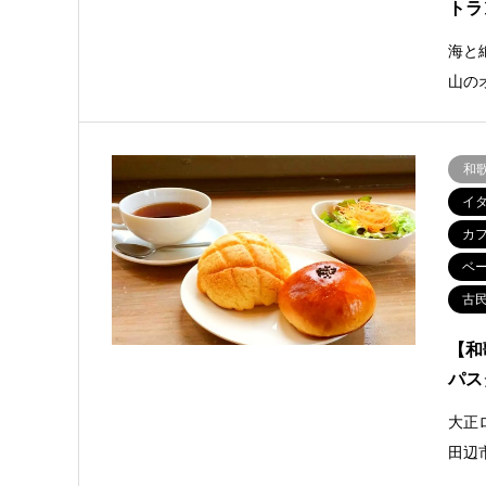
トラ
海と
山の
和
イ
カ
ベ
古
【和
パス
大正
田辺