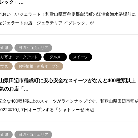
レック」…
でおいしいジェラート！和歌山県西牟婁郡白浜町の江津良海水浴場前に
なジェラートお店「ジェラテリア イグレック」が…
歌山県
田辺・白浜エリア
取り寄せ・テイクアウト
グルメ
スイーツ
すすめ
お得情報・新店オープン
山県田辺市稲成町に安心安全なスイーツがなんと400種類以上
気のお店「…
安全な400種類以上のスィーツがラインナップです。和歌山県田辺市稲
2022年10月7日オープンする「シャトレーゼ 田辺…
歌山県
田辺・白浜エリア