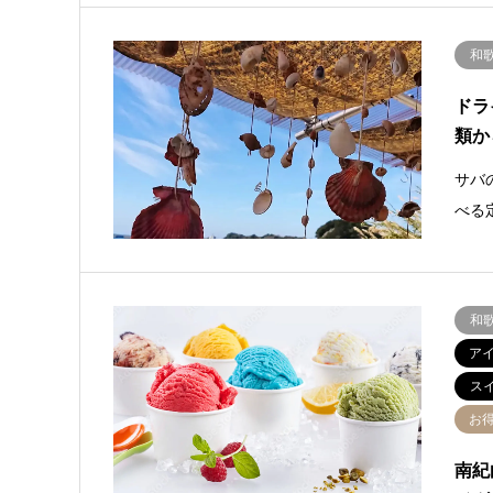
和
ドラ
類か
サバ
べる
和
ア
ス
お
南紀