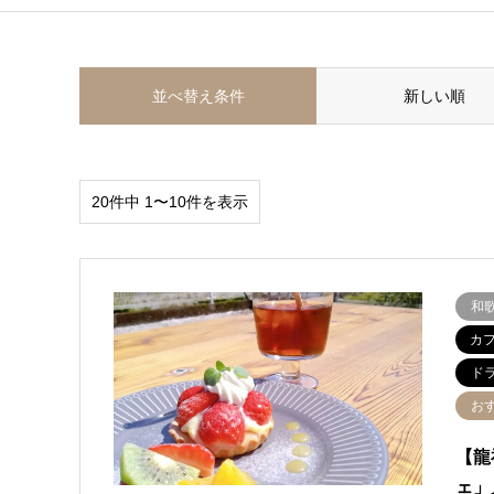
並べ替え条件
新しい順
20件中 1〜10件を表示
和
カ
ド
お
【龍
ェ」