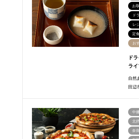
お
ド
レ
定
お
ドラ
ライ
自然
田辺
中
北
奈