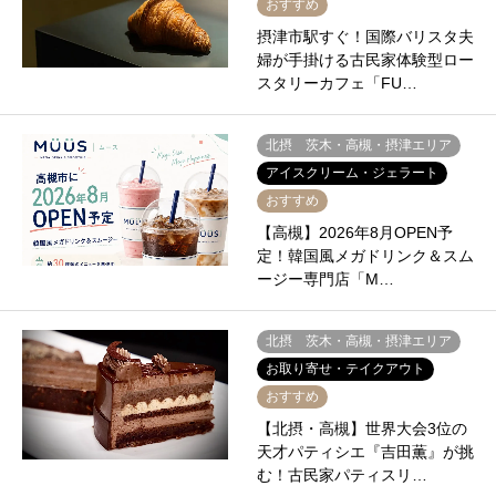
おすすめ
摂津市駅すぐ！国際バリスタ夫
婦が手掛ける古民家体験型ロー
スタリーカフェ「FU…
北摂 茨木・高槻・摂津エリア
アイスクリーム・ジェラート
おすすめ
【高槻】2026年8月OPEN予
定！韓国風メガドリンク＆スム
ージー専門店「M…
北摂 茨木・高槻・摂津エリア
お取り寄せ・テイクアウト
おすすめ
【北摂・高槻】世界大会3位の
天才パティシエ『吉田薫』が挑
む！古民家パティスリ…