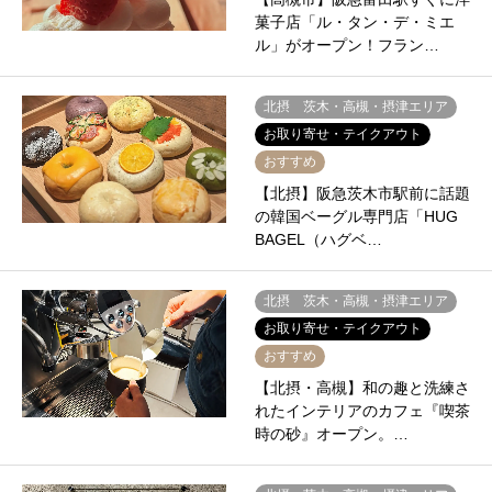
菓子店「ル・タン・デ・ミエ
ル」がオープン！フラン…
北摂 茨木・高槻・摂津エリア
お取り寄せ・テイクアウト
おすすめ
【北摂】阪急茨木市駅前に話題
の韓国ベーグル専門店「HUG
BAGEL（ハグベ…
北摂 茨木・高槻・摂津エリア
お取り寄せ・テイクアウト
おすすめ
【北摂・高槻】和の趣と洗練さ
れたインテリアのカフェ『喫茶
時の砂』オープン。…