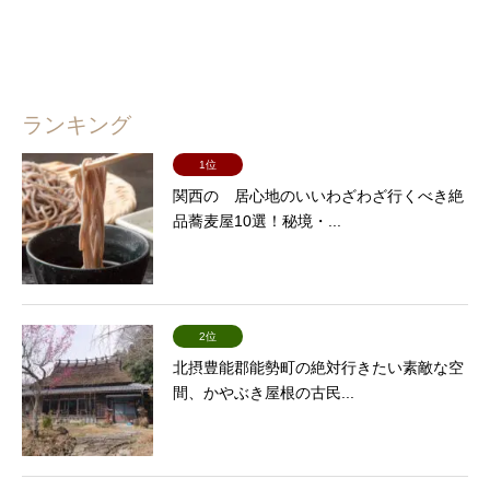
ランキング
1位
関西の 居心地のいいわざわざ行くべき絶
品蕎麦屋10選！秘境・...
2位
北摂豊能郡能勢町の絶対行きたい素敵な空
間、かやぶき屋根の古民...