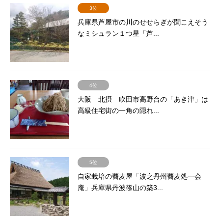
3位
兵庫県芦屋市の川のせせらぎが聞こえそう
なミシュラン１つ星「芦...
4位
大阪 北摂 吹田市高野台の「あき津」は
高級住宅街の一角の隠れ...
5位
自家栽培の蕎麦屋「波之丹州蕎麦処一会
庵」兵庫県丹波篠山の築3...