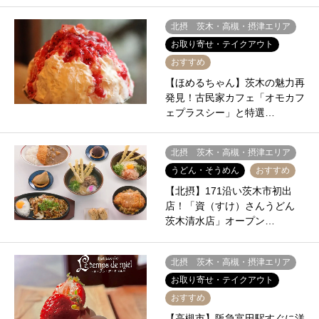
北摂 茨木・高槻・摂津エリア
お取り寄せ・テイクアウト
おすすめ
【ほめるちゃん】茨木の魅力再
発見！古民家カフェ「オモカフ
ェプラスシー」と特選…
北摂 茨木・高槻・摂津エリア
うどん・そうめん
おすすめ
【北摂】171沿い茨木市初出
店！「資（すけ）さんうどん
茨木清水店」オープン…
北摂 茨木・高槻・摂津エリア
お取り寄せ・テイクアウト
おすすめ
【高槻市】阪急富田駅すぐに洋