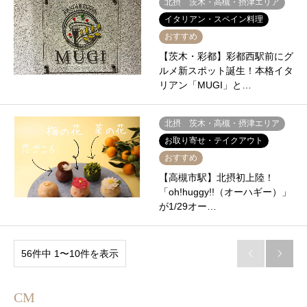
北摂 茨木・高槻・摂津エリア
イタリアン・スペイン料理
おすすめ
【茨木・彩都】彩都西駅前にグ
ルメ新スポット誕生！本格イタ
リアン「MUGI」と…
北摂 茨木・高槻・摂津エリア
お取り寄せ・テイクアウト
おすすめ
【高槻市駅】北摂初上陸！
「oh!huggy!!（オーハギー）」
が1/29オー…
56件中 1〜10件を表示


CM