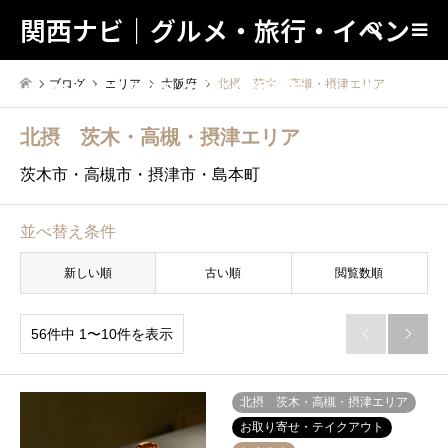
関西ナビ｜グルメ・旅行・イベン
検索
トの地域情報の総合検索サイト！
ブログ
エリア
大阪府
北摂 茨木・高槻・摂津エリア
北摂 茨木・高槻・摂津エリア
茨木市・高槻市・摂津市・島本町
並べ替え条件
新しい順
古い順
閲覧数順
56件中 1〜10件を表示


北摂 茨木・高槻・摂津エリア
お取り寄せ・テイクアウト